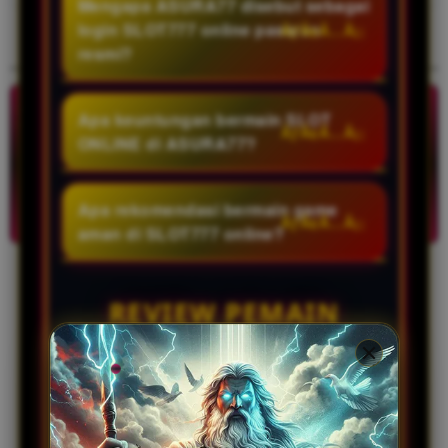
cukup membuka halaman utama
kemudahan
Mengapa ASURA77 disebut sebagai
slot777 online sekarang!
menang
Valdino Herlambang
resmi, memilih tombol login, lalu
Pasaran
login SLOT777 online pasaran
Hongkong
setiap hari
Rp 99.800.000
memasukkan username dan
resmi?
PEMENANG TERATAS
tanpa ribet.
password yang sudah terdaftar.
Daftar
Lisna Handayani
Karena ASURA77 menampilkan
Pasaran
Singapore
slot777
Rp 85.000.000
pilihan pasaran SLOT DANA yang
Apa keuntungan bermain SLOT
online
banyak dicari pemain, sehingga
ONLINE di ASURA77?
sekarang!
Alvian Gunawan
Pasaran
pemain bisa memilih jenis
Sydney
Rp 75.000.000
Keuntungan utama bermain di
permainan sesuai preferensi dan
V
ASURA77 adalah akses permainan
Apa rekomendasi bermain game
Hito Hutasuhut
jam buka pasaran yang tersedia.
i
Pasaran
yang praktis, pilihan game gacor
Macau
aman di SLOT777 online?
Rp 63.000.000
e
yang variatif, serta tampilan situs
w
Bermainlah dengan akun pribadi,
l
yang memudahkan pengguna baru
gunakan data login yang benar,
i
maupun pemain lama.
REVIEW PEMAIN
pahami permainan yang sudah di
c
ASURA77
e
rekomendasikan seperti SLOT
n
GACOR, dan tetapkan batas bermain
s
secara bijak agar pengalaman tetap
e
nyaman.
d
e