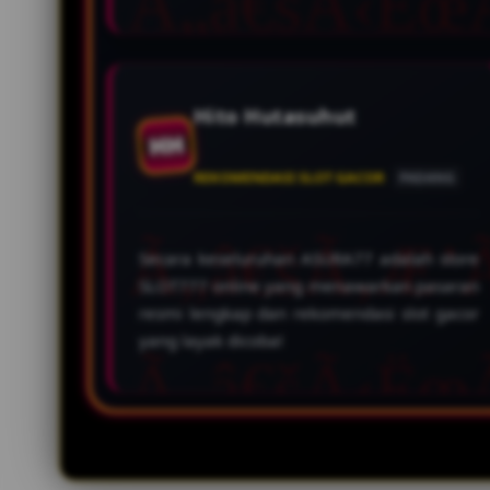
Hito Hutasuhut
HH
REKOMENDASI SLOT GACOR
PADANG
Secara keseluruhan ASURA77 adalah store
SLOT777 online yang menawarkan pasaran
resmi lengkap dan rekomendasi slot gacor
yang layak dicoba!