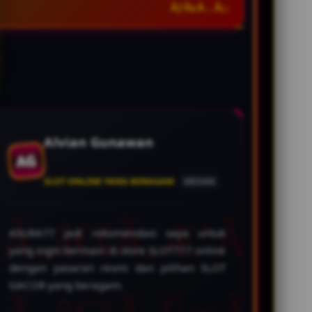
i rekomendasikan seperti SLOT GACOR, dan
Alvian Gunawan
AG
SLOT ONLINE YANG BERAGAM
MEDAN
ASURA77 jadi rekomendasi saya untuk
yang ingin bermain di store SLOT777 online
dengan pasaran resmi dan pilihan SLOT
GACOR yang beragam.