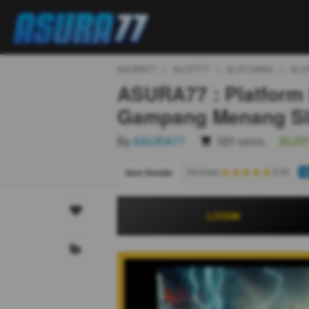
ASURA77
SLOT777
SLOT DANA
SLO
ASURA77 : Platform 
Gampang Menang Sl
By
ASURA77
121
sales
SLOT
5.00
Reviews
5.00
Item Details
12
stars
LOGIN