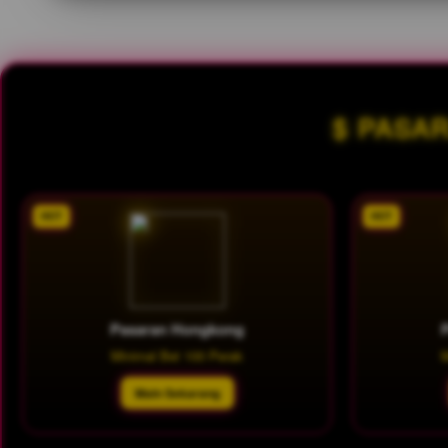
$ PASA
HOT
HOT
Pasaran Hongkong
Minimal Bet 100 Perak
M
Main Sekarang