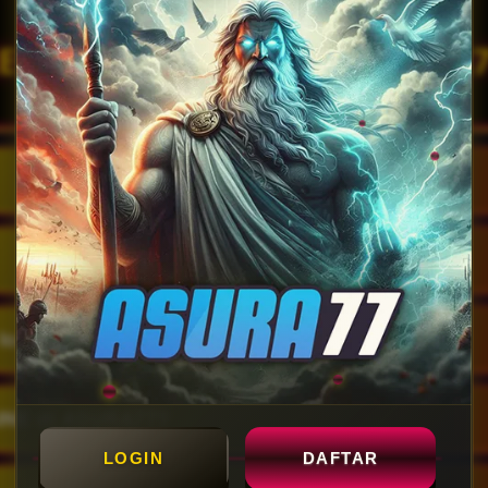
EVIEW PENGGUNA ASURA
cor dengan deposit 10k via Dana. Nikmati kemudahan menan
embuka halaman utama resmi, memilih tombol login, lal
ogin SLOT777 online pasaran resmi?
aran SLOT DANA yang banyak dicari pemain, sehingga pem
edia.
INE di ASURA77?
LOGIN
DAFTAR
lah akses permainan yang praktis, pilihan game gacor 