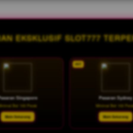
RAN EKSKLUSIF SLOT777 TERPE
HOT
Pasaran Singapore
Pasaran Sydney
inimal Bet 100 Perak
Minimal Bet 100 Per
Main Sekarang
Main Sekarang