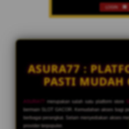
LOGIN
ASURA77 : PLAT
PASTI MUDAH
ASURA77
merupakan salah satu platform store
S
bermain SLOT GACOR. Kemudahan akses bagi pe
berbagai perangkat. Selain menyediakan akses 
provider terpopuler.