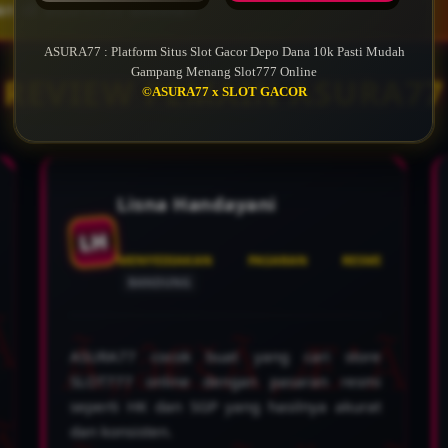
ain lama.
n di SLOT777 online?
 data login yang benar, pahami permainan yang sudah d
ASURA77 : Platform Situs Slot Gacor Depo Dana 10k Pasti Mudah
 pengalaman tetap nyaman.
Gampang Menang Slot777 Online
REVIEW PEMAIN ASURA77
©ASURA77 x SLOT GACOR
Lisna Handayani
LH
MENYEDIAKAN PASARAN RESMI
BANDUNG
ASURA77 cocok buat yang cari store
SLOT777 online dengan pasaran resmi
seperti HK dan SGP yang hasilnya akurat
dan konsisten.