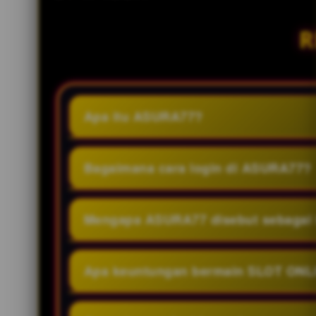
R
Apa itu ASURA77?
ASURA77 merupakan Platform situs slot ga
online sekarang!
Bagaimana cara login di ASURA77?
Untuk login di ASURA77, pemain cukup m
sudah terdaftar.
Mengapa ASURA77 disebut sebagai l
Karena ASURA77 menampilkan pilihan pas
preferensi dan jam buka pasaran yang ters
Apa keuntungan bermain SLOT ONL
Keuntungan utama bermain di ASURA77 ada