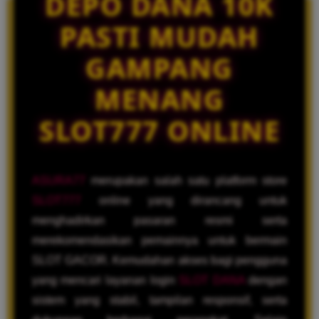
DEPO DANA 10K
PASTI MUDAH
GAMPANG
MENANG
SLOT777 ONLINE
ASURA77
merupakan salah satu platform store
SLOT777
online yang dirancang untuk
menghadirkan pasaran resmi serta
merekomendasikan pemainnya untuk bermain
SLOT GACOR. Kemudahan akses bagi pengguna
yang mencari layanan login
SLOT DANA
dengan
sistem yang stabil, tampilan responsif, serta
LOGIN
DAFTAR