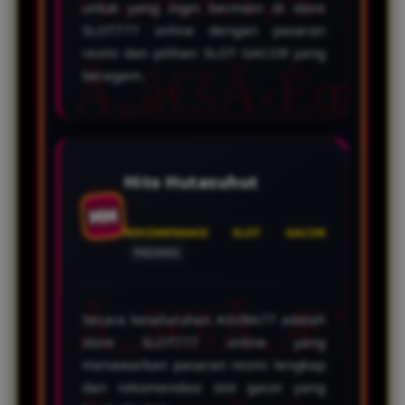
untuk yang ingin bermain di store
SLOT777 online dengan pasaran
resmi dan pilihan SLOT GACOR yang
beragam.
Hito Hutasuhut
HH
REKOMENDASI SLOT GACOR
PADANG
Secara keseluruhan ASURA77 adalah
store SLOT777 online yang
menawarkan pasaran resmi lengkap
dan rekomendasi slot gacor yang