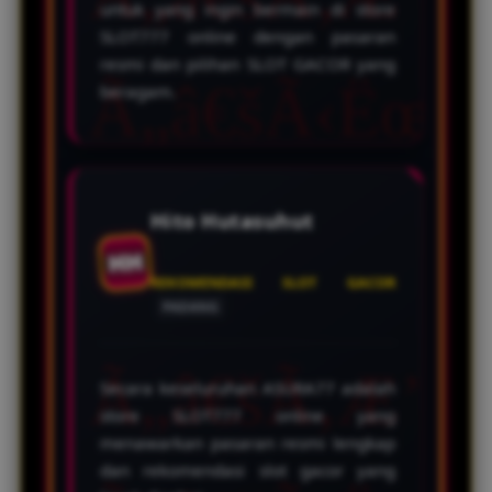
untuk yang ingin bermain di store
SLOT777 online dengan pasaran
resmi dan pilihan SLOT GACOR yang
beragam.
Hito Hutasuhut
HH
REKOMENDASI SLOT GACOR
PADANG
Secara keseluruhan ASURA77 adalah
store SLOT777 online yang
menawarkan pasaran resmi lengkap
dan rekomendasi slot gacor yang