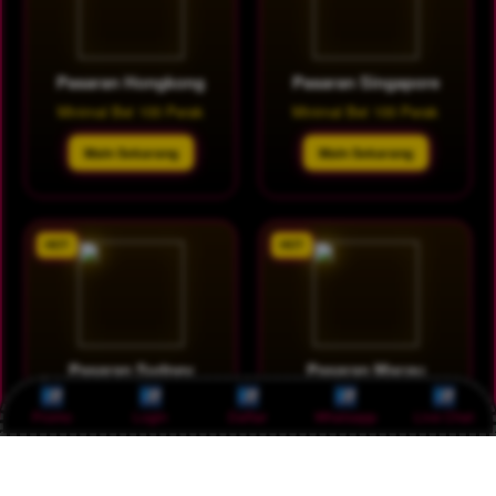
Pasaran Hongkong
Pasaran Singapore
Minimal Bet 100 Perak
Minimal Bet 100 Perak
Main Sekarang
Main Sekarang
HOT
HOT
Pasaran Sydney
Pasaran Macau
Minimal Bet 100 Perak
Minimal Bet 100 Perak
Promo
Login
Daftar
Whatsapp
Live Chat
Main Sekarang
Main Sekarang