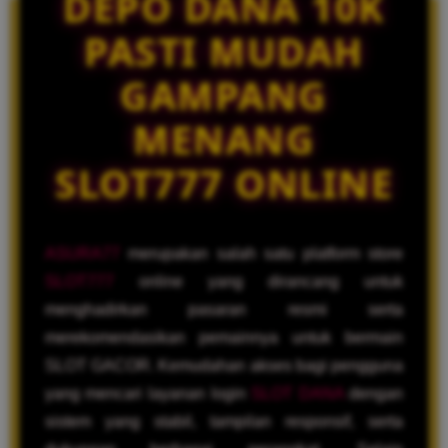
DEPO DANA 10K
PASTI MUDAH
GAMPANG
MENANG
SLOT777 ONLINE
ASURA77
merupakan salah satu platform store
SLOT777
online yang dirancang untuk
menghadirkan pasaran resmi serta
merekomendasikan pemainnya untuk bermain
SLOT GACOR. Kemudahan akses bagi pengguna
yang mencari layanan login
SLOT DANA
dengan
sistem yang stabil, tampilan responsif, serta
LOGIN
DAFTAR