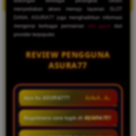
dukungan berbagai perangkat. Selain
menyediakan akses menuju layanan SLOT
Show More
DANA, ASURA77 juga menghadirkan informasi
mengenai berbagai permainan
slot gacor
dari
5
provider terpopuler.
$
Regular License
REVIEW PENGGUNA
Regular
Included:
SLOT777
License
Included:
SLOT ONLINE
ASURA77
SELECTED
Included:
SLOT GACOR
88
$
100.00
100.00
Extend support to 12 months
$
$
ASURA77
merupakan
Platform
Apa itu ASURA77?
situs slot
gacor
ASURA77 merupakan Platform situs
dengan
slot gacor dengan deposit 10k via
Bagaimana cara login di ASURA77?
deposit 10k
via Dana.
Dana. Nikmati kemudahan menang
Untuk login di ASURA77, pemain
Nikmati
setiap hari tanpa ribet. Daftar