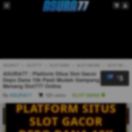
ASURA77
SLOT777
SLOT DANA
SLOT ONLINE
SLOT GACOR
ASURA77 : Platform Situs Slot Gacor
5
$
Depo Dana 10k Pasti Mudah Gampang
Menang Slot777 Online
ASURA77 :
By
ASURA77
121
sales
SLOT DANA
PLATFORM SITUS
LOGIN
DAFTAR
SLOT GACOR