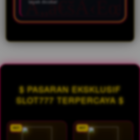
layak dicoba!
$ PASARAN EKSKLUSIF
SLOT777 TERPERCAYA $
HOT
HOT