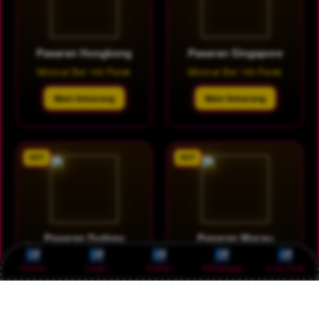
Pasaran Hongkong
Pasaran Singapore
Minimal Bet 100 Perak
Minimal Bet 100 Perak
Main Sekarang
Main Sekarang
HOT
HOT
Pasaran Sydney
Pasaran Macau
Minimal Bet 100 Perak
Minimal Bet 100 Perak
Promo
Login
Daftar
Whatsapp
Live Chat
Main Sekarang
Main Sekarang