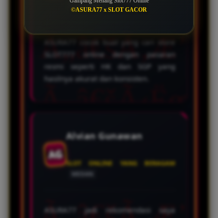
Gampang Menang Slot777 Online
BANDUNG
©ASURA77 x SLOT GACOR
ASURA77 cocok buat yang cari store
SLOT777 online dengan pasaran
resmi seperti HK dan SGP yang
hasilnya akurat dan konsisten.
Alvian Gunawan
AG
SLOT ONLINE YANG BERAGAM
MEDAN
ASURA77 jadi rekomendasi saya