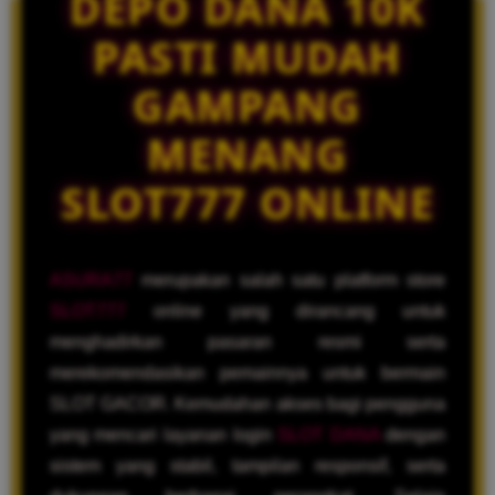
DEPO DANA 10K
PASTI MUDAH
GAMPANG
MENANG
SLOT777 ONLINE
ASURA77
merupakan salah satu platform store
SLOT777
online yang dirancang untuk
menghadirkan pasaran resmi serta
merekomendasikan pemainnya untuk bermain
SLOT GACOR. Kemudahan akses bagi pengguna
yang mencari layanan login
SLOT DANA
dengan
sistem yang stabil, tampilan responsif, serta
LOGIN
DAFTAR