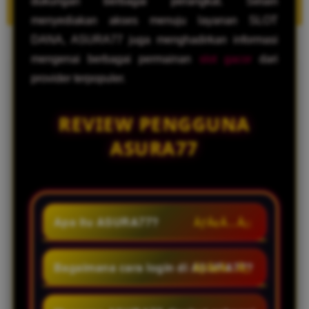
dukungan berbagai perangkat. Selain
menyediakan akses menuju layanan SLOT
Show More
DANA, ASURA77 juga menghadirkan informasi
mengenai berbagai permainan
slot gacor
dari
5
provider terpopuler.
$
Regular License
REVIEW PENGGUNA
Regular
Included:
SLOT777
License
Included:
SLOT ONLINE
ASURA77
SELECTED
Included:
SLOT GACOR
88
$
100.00
100.00
Extend support to 12 months
$
$
ASURA77
merupakan
Platform
Apa itu ASURA77?
situs slot
gacor
ASURA77 merupakan Platform situs
dengan
slot gacor dengan deposit 10k via
Bagaimana cara login di ASURA77?
deposit 10k
via Dana.
Dana. Nikmati kemudahan menang
Untuk login di ASURA77, pemain
Nikmati
setiap hari tanpa ribet. Daftar