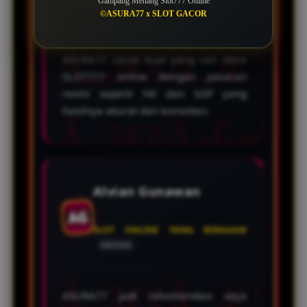
Gampang Menang Slot777 Online
BANDUNG
©ASURA77 x SLOT GACOR
ASURA77 cocok buat yang cari store
SLOT777 online dengan pasaran
resmi seperti HK dan SGP yang
hasilnya akurat dan konsisten.
Alvian Gunawan
AG
SLOT ONLINE YANG BERAGAM
MEDAN
ASURA77 jadi rekomendasi saya