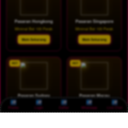
Pasaran Hongkong
Pasaran Singapore
Minimal Bet 100 Perak
Minimal Bet 100 Perak
Main Sekarang
Main Sekarang
HOT
HOT
Pasaran Sydney
Pasaran Macau
Minimal Bet 100 Perak
Minimal Bet 100 Perak
Promo
Login
Daftar
Whatsapp
Live Chat
Main Sekarang
Main Sekarang