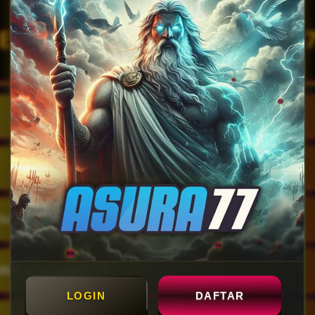
EVIEW PENGGUNA ASURA
cor dengan deposit 10k via Dana. Nikmati kemudahan menan
embuka halaman utama resmi, memilih tombol login, lal
ogin SLOT777 online pasaran resmi?
aran SLOT DANA yang banyak dicari pemain, sehingga pem
edia.
INE di ASURA77?
LOGIN
DAFTAR
lah akses permainan yang praktis, pilihan game gacor 