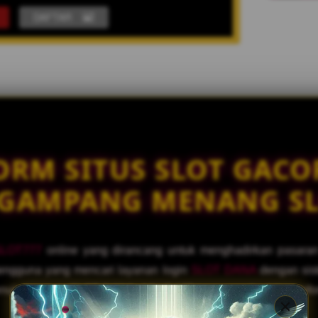
DAFTAR
FORM SITUS SLOT GACO
 GAMPANG MENANG SL
LOT777
online yang dirancang untuk menghadirkan pasara
ngguna yang mencari layanan login
SLOT DANA
dengan sist
menuju layanan SLOT DANA, ASURA77 juga menghadirkan info