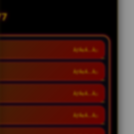
77
g setiap hari tanpa ribet. Daftar slot777
u memasukkan username dan password yang
ain bisa memilih jenis permainan sesuai
yang variatif, serta tampilan situs yang