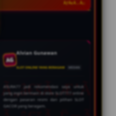
i rekomendasikan seperti SLOT GACOR, dan
Alvian Gunawan
AG
SLOT ONLINE YANG BERAGAM
MEDAN
ASURA77 jadi rekomendasi saya untuk
yang ingin bermain di store SLOT777 online
dengan pasaran resmi dan pilihan SLOT
GACOR yang beragam.