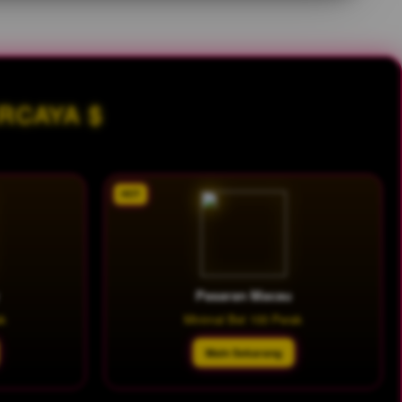
RCAYA $
HOT
Pasaran Macau
ak
Minimal Bet 100 Perak
Main Sekarang