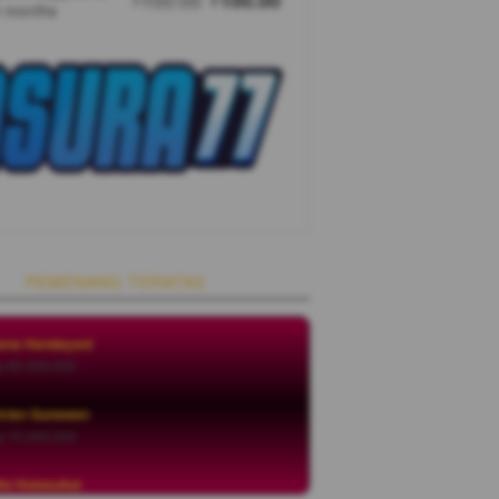
100.00
100.00
r slot777 online sekarang!
 months
aldino Herlambang
p 99.800.000
PEMENANG TERATAS
isna Handayani
p 85.000.000
lvian Gunawan
p 75.000.000
ito Hutasuhut
p 63.000.000