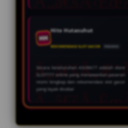
Hito Hutasuhut
HH
REKOMENDASI SLOT GACOR
PADANG
Secara keseluruhan ASURA77 adalah store
SLOT777 online yang menawarkan pasaran
resmi lengkap dan rekomendasi slot gacor
yang layak dicoba!