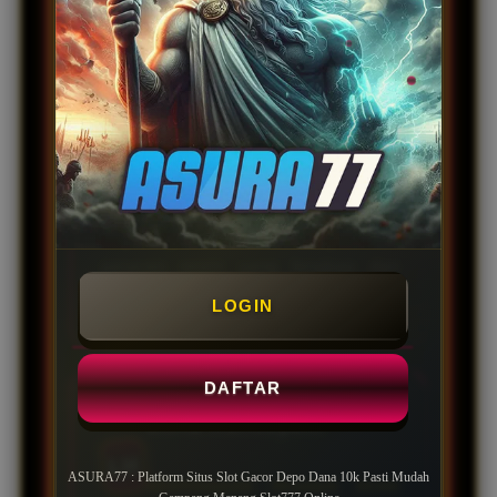
Valdino Herlambang
t
a
VH
i
SLOT777 RESMI TERPERCAYA
l
DENPASAR
s
Menurut saya ASURA77 termasuk
store SLOT777 online yang cukup
terpercaya karena menyediakan
pasaran resmi yang lengkap dan
mudah diakses kapan saja.
LOGIN
DAFTAR
Lisna Handayani
LH
ASURA77 : Platform Situs Slot Gacor Depo Dana 10k Pasti Mudah
MENYEDIAKAN PASARAN RESMI