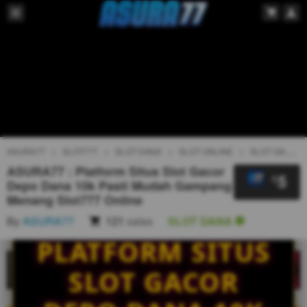
ASURA77
SLOT777
SLOT DANA
SLOT ONLINE
SLOT GACOR
ASURA77 : Platform Situs Slot Gacor
5
$
Depo Dana 10k Pasti Mudah Gampang
Menang Slot777 Online
ASURA77 :
By
ASURA77
121
sales
SLOT DANA
PLATFORM SITUS
LOGIN
DAFTAR
SLOT GACOR