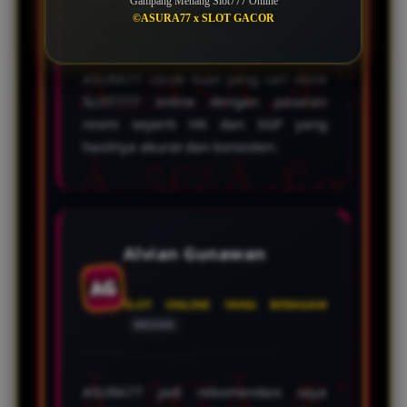
Gampang Menang Slot777 Online
BANDUNG
©ASURA77 x SLOT GACOR
ASURA77 cocok buat yang cari store
SLOT777 online dengan pasaran
resmi seperti HK dan SGP yang
hasilnya akurat dan konsisten.
Alvian Gunawan
AG
SLOT ONLINE YANG BERAGAM
MEDAN
ASURA77 jadi rekomendasi saya