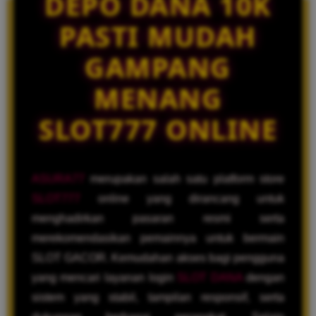
DEPO DANA 10K
PASTI MUDAH
GAMPANG
MENANG
SLOT777 ONLINE
ASURA77
merupakan salah satu platform store
SLOT777
online yang dirancang untuk
menghadirkan pasaran resmi serta
merekomendasikan pemainnya untuk bermain
SLOT GACOR. Kemudahan akses bagi pengguna
yang mencari layanan login
SLOT DANA
dengan
sistem yang stabil, tampilan responsif, serta
LOGIN
DAFTAR