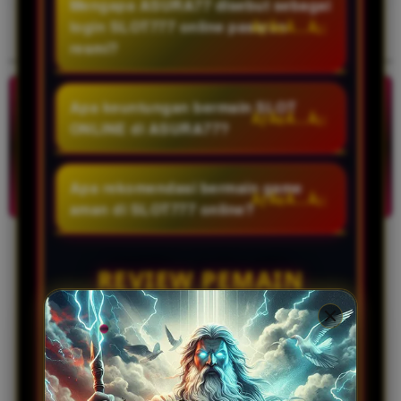
cukup membuka halaman utama
kemudahan
Mengapa ASURA77 disebut sebagai
slot777 online sekarang!
menang
Valdino Herlambang
resmi, memilih tombol login, lalu
Pasaran
login SLOT777 online pasaran
Hongkong
Rp 99.800.000
setiap hari
memasukkan username dan
resmi?
PEMENANG TERATAS
tanpa ribet.
password yang sudah terdaftar.
Daftar
Lisna Handayani
Pasaran
Karena ASURA77 menampilkan
Singapore
Rp 85.000.000
slot777
pilihan pasaran SLOT DANA yang
Apa keuntungan bermain SLOT
online
banyak dicari pemain, sehingga
ONLINE di ASURA77?
sekarang!
Alvian Gunawan
Pasaran
pemain bisa memilih jenis
Sydney
Rp 75.000.000
Keuntungan utama bermain di
permainan sesuai preferensi dan
V
ASURA77 adalah akses permainan
Apa rekomendasi bermain game
Hito Hutasuhut
jam buka pasaran yang tersedia.
Pasaran
i
yang praktis, pilihan game gacor
Macau
Rp 63.000.000
aman di SLOT777 online?
e
yang variatif, serta tampilan situs
w
Bermainlah dengan akun pribadi,
l
yang memudahkan pengguna baru
gunakan data login yang benar,
i
maupun pemain lama.
REVIEW PEMAIN
pahami permainan yang sudah di
c
ASURA77
e
rekomendasikan seperti SLOT
n
GACOR, dan tetapkan batas bermain
s
secara bijak agar pengalaman tetap
e
nyaman.
d
e