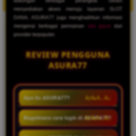
dukungan berbagai perangkat. Selain
menyediakan akses menuju layanan SLOT
Show More
DANA, ASURA77 juga menghadirkan informasi
mengenai berbagai permainan
slot gacor
dari
5
provider terpopuler.
$
Regular License
REVIEW PENGGUNA
Regular
Included:
SLOT777
License
Included:
SLOT ONLINE
ASURA77
SELECTED
Included:
SLOT GACOR
88
$
100.00
100.00
Extend support to 12 months
$
$
ASURA77
merupakan
Platform
Apa itu ASURA77?
situs slot
gacor
ASURA77 merupakan Platform situs
dengan
slot gacor dengan deposit 10k via
Bagaimana cara login di ASURA77?
deposit 10k
via Dana.
Dana. Nikmati kemudahan menang
Untuk login di ASURA77, pemain
Nikmati
setiap hari tanpa ribet. Daftar