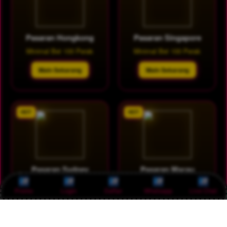
Pasaran Hongkong
Pasaran Singapore
Minimal Bet 100 Perak
Minimal Bet 100 Perak
Main Sekarang
Main Sekarang
HOT
HOT
Pasaran Sydney
Pasaran Macau
Minimal Bet 100 Perak
Minimal Bet 100 Perak
Promo
Login
Daftar
Whatsapp
Live Chat
Main Sekarang
Main Sekarang