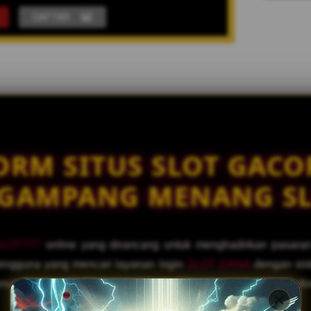
DAFTAR
FORM SITUS SLOT GACO
 GAMPANG MENANG SL
LOT777
online yang dirancang untuk menghadirkan pasara
ngguna yang mencari layanan login
SLOT DANA
dengan sist
menuju layanan SLOT DANA, ASURA77 juga menghadirkan info