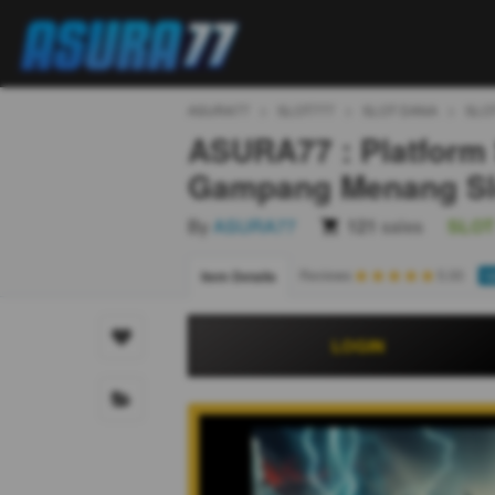
ASURA77
SLOT777
SLOT DANA
SLO
ASURA77 : Platform 
Gampang Menang Sl
By
ASURA77
121
sales
SLOT
5.00
Reviews
5.00
Item Details
12
stars
LOGIN