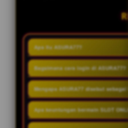
R
Apa itu ASURA77?
ASURA77 merupakan Platform situs slot ga
online sekarang!
Bagaimana cara login di ASURA77?
Untuk login di ASURA77, pemain cukup m
sudah terdaftar.
Mengapa ASURA77 disebut sebagai l
Karena ASURA77 menampilkan pilihan pas
preferensi dan jam buka pasaran yang ters
Apa keuntungan bermain SLOT ONL
Keuntungan utama bermain di ASURA77 ada