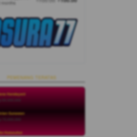
100.00
100.00
r slot777 online sekarang!
 months
aldino Herlambang
p 99.800.000
PEMENANG TERATAS
isna Handayani
p 85.000.000
lvian Gunawan
p 75.000.000
ito Hutasuhut
p 63.000.000