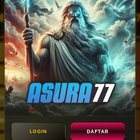
EVIEW PENGGUNA ASURA
cor dengan deposit 10k via Dana. Nikmati kemudahan menan
embuka halaman utama resmi, memilih tombol login, lal
ogin SLOT777 online pasaran resmi?
aran SLOT DANA yang banyak dicari pemain, sehingga pem
edia.
INE di ASURA77?
LOGIN
DAFTAR
lah akses permainan yang praktis, pilihan game gacor 