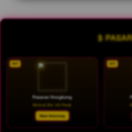
$ PASA
HOT
HOT
Pasaran Hongkong
Minimal Bet 100 Perak
M
Main Sekarang