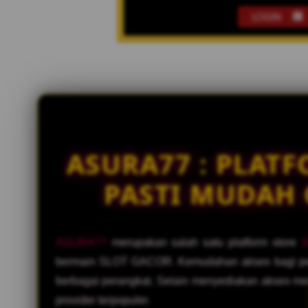
LOGIN
ASURA77 : PLAT
PASTI MUDAH
ASURA77
merupakan salah satu platform store
S
bermain SLOT GACOR. Kemudahan akses bagi pe
berbagai perangkat. Selain menyediakan akses 
provider terpopuler.