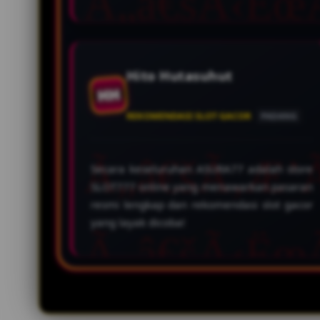
Hito Hutasuhut
HH
REKOMENDASI SLOT GACOR
PADANG
Secara keseluruhan ASURA77 adalah store
SLOT777 online yang menawarkan pasaran
resmi lengkap dan rekomendasi slot gacor
yang layak dicoba!