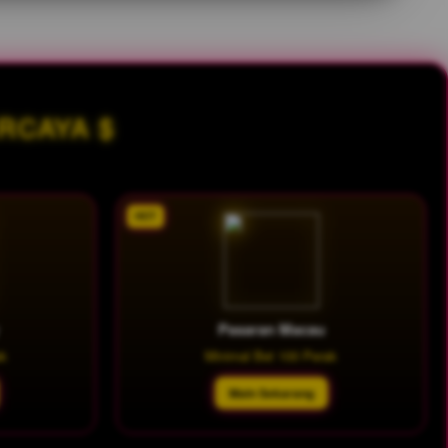
RCAYA $
HOT
Pasaran Macau
ak
Minimal Bet 100 Perak
Main Sekarang