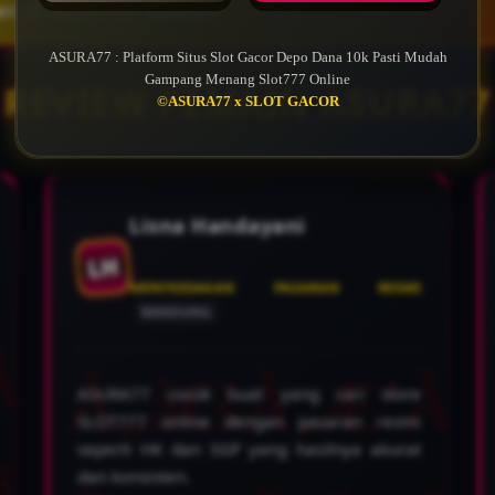
ain lama.
n di SLOT777 online?
 data login yang benar, pahami permainan yang sudah d
ASURA77 : Platform Situs Slot Gacor Depo Dana 10k Pasti Mudah
 pengalaman tetap nyaman.
Gampang Menang Slot777 Online
REVIEW PEMAIN ASURA77
©ASURA77 x SLOT GACOR
Lisna Handayani
LH
MENYEDIAKAN PASARAN RESMI
BANDUNG
ASURA77 cocok buat yang cari store
SLOT777 online dengan pasaran resmi
seperti HK dan SGP yang hasilnya akurat
dan konsisten.