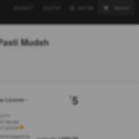
ASURA77
SLOT777
DAFTAR
MASUK
Pasti Mudah
5
$
ar License
88
lar License
$
SELECTED
luded:
OT777
luded:
A77 merupakan Platform situs slot
OT ONLINE
luded:
OT GACOR
r dengan deposit 10k via Dana. Nikmati
dahan menang setiap hari tanpa ribet.
tend support to
$
$