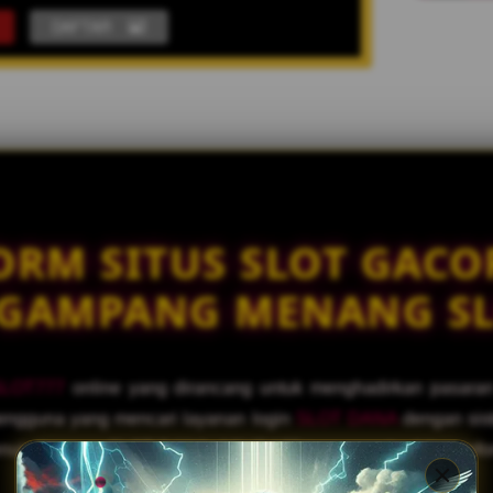
DAFTAR
FORM SITUS SLOT GACO
 GAMPANG MENANG SL
LOT777
online yang dirancang untuk menghadirkan pasara
ngguna yang mencari layanan login
SLOT DANA
dengan sist
menuju layanan SLOT DANA, ASURA77 juga menghadirkan info