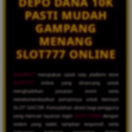
DEPO DANA 10K
PASTI MUDAH
GAMPANG
MENANG
SLOT777 ONLINE
ASURA77
merupakan salah satu platform store
SLOT777
online yang dirancang untuk
menghadirkan pasaran resmi serta
merekomendasikan pemainnya untuk bermain
SLOT GACOR. Kemudahan akses bagi pengguna
yang mencari layanan login
SLOT DANA
dengan
sistem yang stabil, tampilan responsif, serta
LOGIN
DAFTAR