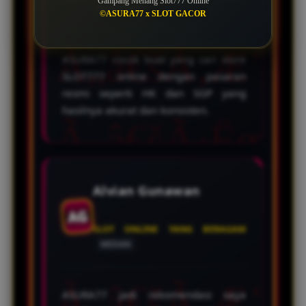
Gampang Menang Slot777 Online
BANDUNG
©ASURA77 x SLOT GACOR
ASURA77 cocok buat yang cari store
SLOT777 online dengan pasaran
resmi seperti HK dan SGP yang
hasilnya akurat dan konsisten.
Alvian Gunawan
AG
SLOT ONLINE YANG BERAGAM
MEDAN
ASURA77 jadi rekomendasi saya