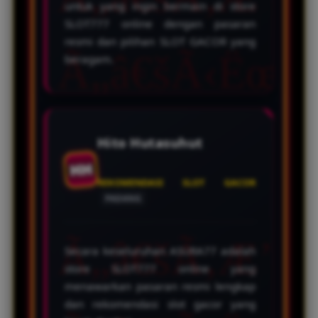
untuk yang ingin bermain di store
SLOT777 online dengan pasaran
resmi dan pilihan SLOT GACOR yang
beragam.
Hito Hutasuhut
HH
REKOMENDASI SLOT GACOR
PADANG
Secara keseluruhan ASURA77 adalah
store SLOT777 online yang
menawarkan pasaran resmi lengkap
dan rekomendasi slot gacor yang