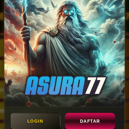
EVIEW PENGGUNA ASURA
cor dengan deposit 10k via Dana. Nikmati kemudahan menan
embuka halaman utama resmi, memilih tombol login, lal
ogin SLOT777 online pasaran resmi?
aran SLOT DANA yang banyak dicari pemain, sehingga pem
edia.
INE di ASURA77?
LOGIN
DAFTAR
lah akses permainan yang praktis, pilihan game gacor 