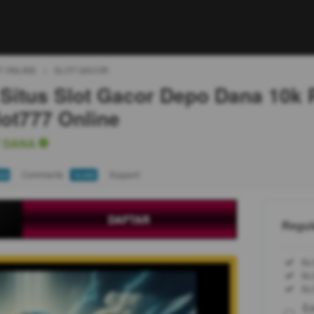
T ONLINE
SLOT GACOR
Situs Slot Gacor Depo Dana 10k 
ot777 Online
 DANA
Comments
Support
22
18.945
DAFTAR
Regul
Regu
Inc
SL
Inc
ASUR
SL
Inc
SL
gaco
kemu
Ex