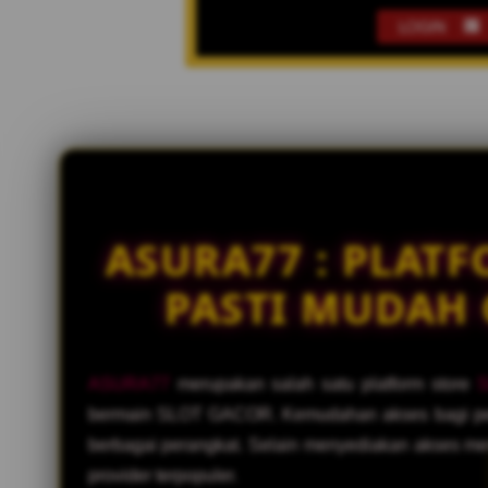
LOGIN
ASURA77 : PLAT
PASTI MUDAH
ASURA77
merupakan salah satu platform store
S
bermain SLOT GACOR. Kemudahan akses bagi pe
berbagai perangkat. Selain menyediakan akses 
provider terpopuler.