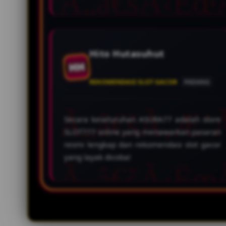
Hito Hutasuhut
HH
REKOMENDASI SLOT GACOR
PADANG
Secara keseluruhan ASURA77 adalah store
SLOT777 online yang menawarkan pasaran
resmi lengkap dan rekomendasi slot gacor
yang layak dicoba!