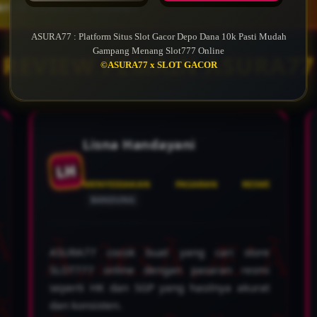
ain lama.
n di SLOT777 online?
 data login yang benar, pahami permainan yang sudah d
ASURA77 : Platform Situs Slot Gacor Depo Dana 10k Pasti Mudah
 pengalaman tetap nyaman.
Gampang Menang Slot777 Online
REVIEW PEMAIN ASURA77
©ASURA77 x SLOT GACOR
Lisna Handayani
LH
MENYEDIAKAN PASARAN RESMI
BANDUNG
ASURA77 cocok buat yang cari store
SLOT777 online dengan pasaran resmi
seperti HK dan SGP yang hasilnya akurat
dan konsisten.