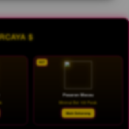
RCAYA $
HOT
Pasaran Macau
ak
Minimal Bet 100 Perak
Main Sekarang