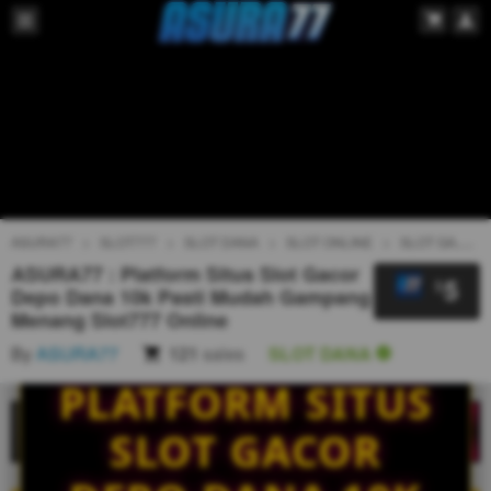
ASURA77
SLOT777
SLOT DANA
SLOT ONLINE
SLOT GACOR
ASURA77 : Platform Situs Slot Gacor
5
$
Depo Dana 10k Pasti Mudah Gampang
Menang Slot777 Online
ASURA77 :
By
ASURA77
121
sales
SLOT DANA
PLATFORM SITUS
LOGIN
DAFTAR
SLOT GACOR