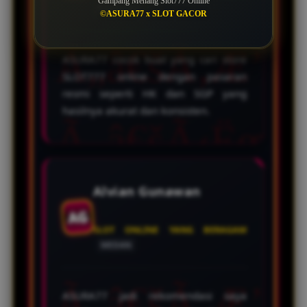
Gampang Menang Slot777 Online
BANDUNG
©ASURA77 x SLOT GACOR
ASURA77 cocok buat yang cari store
SLOT777 online dengan pasaran
resmi seperti HK dan SGP yang
hasilnya akurat dan konsisten.
Alvian Gunawan
AG
SLOT ONLINE YANG BERAGAM
MEDAN
ASURA77 jadi rekomendasi saya