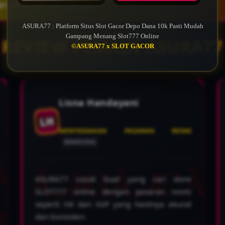
ain lama.
n di SLOT777 online?
 data login yang benar, pahami permainan yang sudah d
ASURA77 : Platform Situs Slot Gacor Depo Dana 10k Pasti Mudah
 pengalaman tetap nyaman.
Gampang Menang Slot777 Online
REVIEW PEMAIN ASURA77
©ASURA77 x SLOT GACOR
Lisna Handayani
LH
MENYEDIAKAN PASARAN RESMI
BANDUNG
ASURA77 cocok buat yang cari store
SLOT777 online dengan pasaran resmi
seperti HK dan SGP yang hasilnya akurat
dan konsisten.