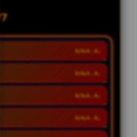
77
g setiap hari tanpa ribet. Daftar slot777
u memasukkan username dan password yang
ain bisa memilih jenis permainan sesuai
yang variatif, serta tampilan situs yang