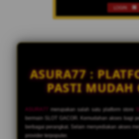
LOGIN
ASURA77 : PLAT
PASTI MUDAH
ASURA77
merupakan salah satu platform store
S
bermain SLOT GACOR. Kemudahan akses bagi pe
berbagai perangkat. Selain menyediakan akses 
provider terpopuler.