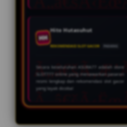
Hito Hutasuhut
HH
REKOMENDASI SLOT GACOR
PADANG
Secara keseluruhan ASURA77 adalah store
SLOT777 online yang menawarkan pasaran
resmi lengkap dan rekomendasi slot gacor
yang layak dicoba!