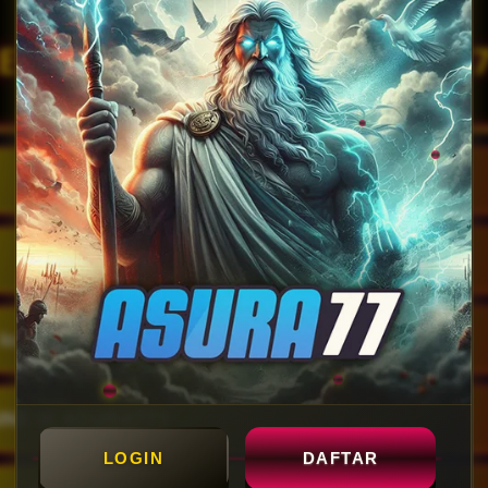
EVIEW PENGGUNA ASURA
cor dengan deposit 10k via Dana. Nikmati kemudahan menan
embuka halaman utama resmi, memilih tombol login, lal
ogin SLOT777 online pasaran resmi?
aran SLOT DANA yang banyak dicari pemain, sehingga pem
edia.
INE di ASURA77?
LOGIN
DAFTAR
lah akses permainan yang praktis, pilihan game gacor 