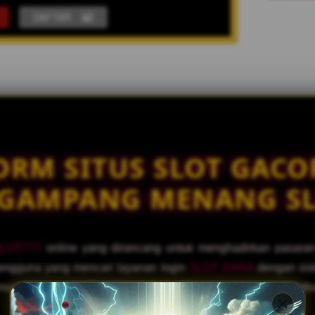
DAFTAR
FORM SITUS SLOT GACO
 GAMPANG MENANG SL
LOT777
online yang dirancang untuk menghadirkan pasara
ngguna yang mencari layanan login
SLOT DANA
dengan sist
menuju layanan SLOT DANA, ASURA77 juga menghadirkan info