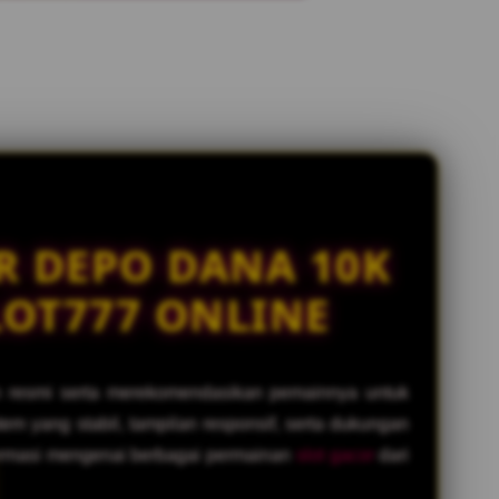
R DEPO DANA 10K
OT777 ONLINE
n resmi serta merekomendasikan pemainnya untuk
em yang stabil, tampilan responsif, serta dukungan
rmasi mengenai berbagai permainan
slot gacor
dari