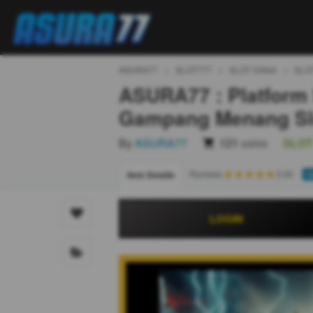
ASURA77
SLOT777
SLOT DANA
SLO
ASURA77 : Platform 
Gampang Menang Sl
By
ASURA77
121
sales
SLOT
5.00
Reviews
5.00
Item Details
12
stars
LOGIN