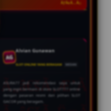
i rekomendasikan seperti SLOT GACOR, dan
Alvian Gunawan
AG
SLOT ONLINE YANG BERAGAM
MEDAN
ASURA77 jadi rekomendasi saya untuk
yang ingin bermain di store SLOT777 online
dengan pasaran resmi dan pilihan SLOT
GACOR yang beragam.