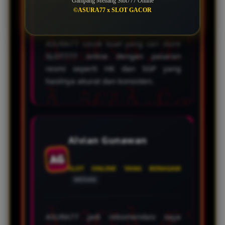
Gampang Menang Slot777 Online
BANDUNG
©ASURA77 x SLOT GACOR
ASURA77 cocok buat yang cari store
SLOT777 online dengan pasaran
resmi seperti HK dan SGP yang
hasilnya akurat dan konsisten.
Alvian Gunawan
AG
SLOT ONLINE YANG BERAGAM
MEDAN
ASURA77 jadi rekomendasi saya