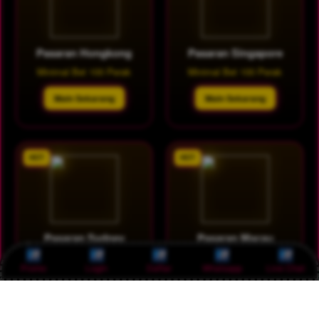
Pasaran Hongkong
Pasaran Singapore
Minimal Bet 100 Perak
Minimal Bet 100 Perak
Main Sekarang
Main Sekarang
HOT
HOT
Pasaran Sydney
Pasaran Macau
Minimal Bet 100 Perak
Minimal Bet 100 Perak
Promo
Login
Daftar
Whatsapp
Live Chat
Main Sekarang
Main Sekarang