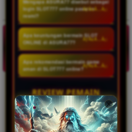
cukup membuka halaman utama
kemudahan
Mengapa ASURA77 disebut sebagai
slot777 online sekarang!
Valdino Herlambang
menang
Pasaran
resmi, memilih tombol login, lalu
login SLOT777 online pasaran
Hongkong
Rp 99.800.000
setiap hari
memasukkan username dan
resmi?
PEMENANG TERATAS
tanpa ribet.
password yang sudah terdaftar.
Lisna Handayani
Daftar
Pasaran
Karena ASURA77 menampilkan
Singapore
Rp 85.000.000
slot777
pilihan pasaran SLOT DANA yang
Apa keuntungan bermain SLOT
online
banyak dicari pemain, sehingga
ONLINE di ASURA77?
Alvian Gunawan
sekarang!
Pasaran
Sydney
pemain bisa memilih jenis
Rp 75.000.000
Keuntungan utama bermain di
permainan sesuai preferensi dan
V
ASURA77 adalah akses permainan
Apa rekomendasi bermain game
Hito Hutasuhut
Pasaran
jam buka pasaran yang tersedia.
i
Macau
Rp 63.000.000
yang praktis, pilihan game gacor
aman di SLOT777 online?
e
yang variatif, serta tampilan situs
w
Bermainlah dengan akun pribadi,
l
yang memudahkan pengguna baru
gunakan data login yang benar,
i
maupun pemain lama.
REVIEW PEMAIN
pahami permainan yang sudah di
c
ASURA77
e
rekomendasikan seperti SLOT
n
GACOR, dan tetapkan batas bermain
s
secara bijak agar pengalaman tetap
e
nyaman.
d
e