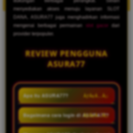
dukungan berbagai perangkat. Selain
menyediakan akses menuju layanan SLOT
Show More
DANA, ASURA77 juga menghadirkan informasi
mengenai berbagai permainan
slot gacor
dari
5
provider terpopuler.
$
Regular License
REVIEW PENGGUNA
Regular
Included:
SLOT777
License
Included:
SLOT ONLINE
ASURA77
SELECTED
Included:
SLOT GACOR
88
$
100.00
100.00
Extend support to 12 months
$
$
ASURA77
merupakan
Platform
Apa itu ASURA77?
situs slot
gacor
ASURA77 merupakan Platform situs
dengan
slot gacor dengan deposit 10k via
Bagaimana cara login di ASURA77?
deposit 10k
via Dana.
Dana. Nikmati kemudahan menang
Untuk login di ASURA77, pemain
Nikmati
setiap hari tanpa ribet. Daftar