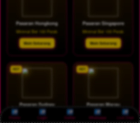
Pasaran Hongkong
Pasaran Singapore
Minimal Bet 100 Perak
Minimal Bet 100 Perak
Main Sekarang
Main Sekarang
HOT
HOT
Pasaran Sydney
Pasaran Macau
Minimal Bet 100 Perak
Minimal Bet 100 Perak
Promo
Login
Daftar
Whatsapp
Live Chat
Main Sekarang
Main Sekarang