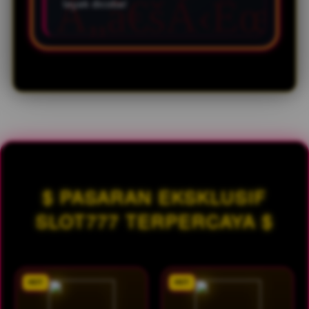
layak dicoba!
$ PASARAN EKSKLUSIF
SLOT777 TERPERCAYA $
HOT
HOT