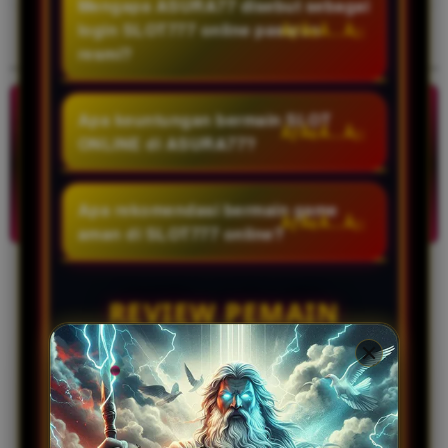
cukup membuka halaman utama
kemudahan
Mengapa ASURA77 disebut sebagai
slot777 online sekarang!
menang
resmi, memilih tombol login, lalu
login SLOT777 online pasaran
Valdino Herlambang
Pasaran
setiap hari
Hongkong
memasukkan username dan
Rp 99.800.000
resmi?
PEMENANG TERATAS
tanpa ribet.
password yang sudah terdaftar.
Daftar
Karena ASURA77 menampilkan
Lisna Handayani
Pasaran
slot777
Singapore
Rp 85.000.000
pilihan pasaran SLOT DANA yang
Apa keuntungan bermain SLOT
online
banyak dicari pemain, sehingga
ONLINE di ASURA77?
sekarang!
Alvian Gunawan
Pasaran
pemain bisa memilih jenis
Sydney
Rp 75.000.000
Keuntungan utama bermain di
permainan sesuai preferensi dan
V
ASURA77 adalah akses permainan
Apa rekomendasi bermain game
jam buka pasaran yang tersedia.
i
Hito Hutasuhut
Pasaran
yang praktis, pilihan game gacor
aman di SLOT777 online?
e
Macau
Rp 63.000.000
yang variatif, serta tampilan situs
w
Bermainlah dengan akun pribadi,
l
yang memudahkan pengguna baru
gunakan data login yang benar,
i
maupun pemain lama.
REVIEW PEMAIN
pahami permainan yang sudah di
c
ASURA77
e
rekomendasikan seperti SLOT
n
GACOR, dan tetapkan batas bermain
s
secara bijak agar pengalaman tetap
e
nyaman.
d
e