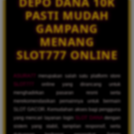
DEPO DANA 10K
PASTI MUDAH
GAMPANG
MENANG
SLOT777 ONLINE
ASURA77
merupakan salah satu platform store
SLOT777
online yang dirancang untuk
menghadirkan pasaran resmi serta
merekomendasikan pemainnya untuk bermain
SLOT GACOR. Kemudahan akses bagi pengguna
yang mencari layanan login
SLOT DANA
dengan
sistem yang stabil, tampilan responsif, serta
LOGIN
DAFTAR