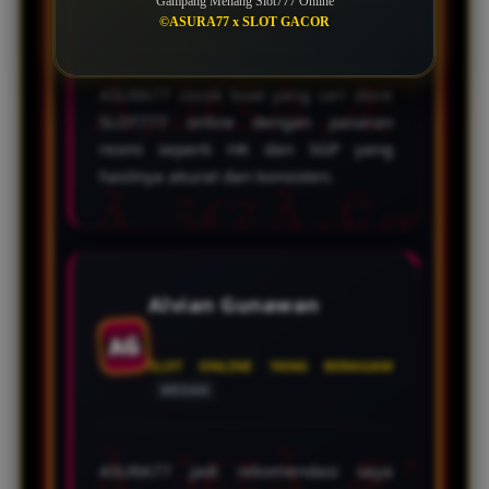
Gampang Menang Slot777 Online
BANDUNG
©ASURA77 x SLOT GACOR
ASURA77 cocok buat yang cari store
SLOT777 online dengan pasaran
resmi seperti HK dan SGP yang
hasilnya akurat dan konsisten.
Alvian Gunawan
AG
SLOT ONLINE YANG BERAGAM
MEDAN
ASURA77 jadi rekomendasi saya