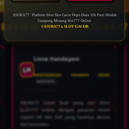
ain lama.
n di SLOT777 online?
 data login yang benar, pahami permainan yang sudah d
ASURA77 : Platform Situs Slot Gacor Depo Dana 10k Pasti Mudah
 pengalaman tetap nyaman.
Gampang Menang Slot777 Online
REVIEW PEMAIN ASURA77
©ASURA77 x SLOT GACOR
Lisna Handayani
LH
MENYEDIAKAN PASARAN RESMI
BANDUNG
ASURA77 cocok buat yang cari store
SLOT777 online dengan pasaran resmi
seperti HK dan SGP yang hasilnya akurat
dan konsisten.