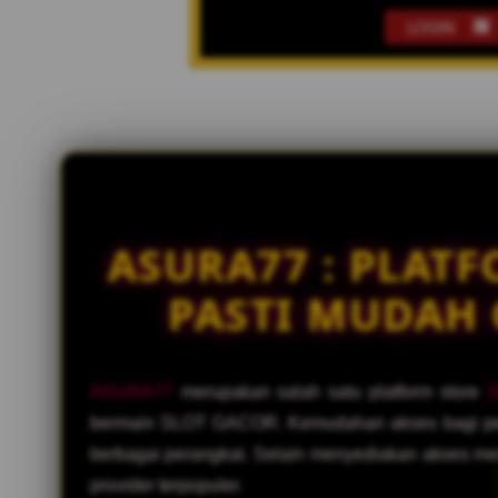
LOGIN
ASURA77 : PLAT
PASTI MUDAH
ASURA77
merupakan salah satu platform store
S
bermain SLOT GACOR. Kemudahan akses bagi pe
berbagai perangkat. Selain menyediakan akses 
provider terpopuler.