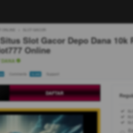
T ONLINE
SLOT GACOR
Situs Slot Gacor Depo Dana 10k 
ot777 Online
 DANA
Comments
Support
22
18.945
DAFTAR
Regul
Regu
Inc
SL
Inc
ASUR
SL
Inc
SL
gaco
kemu
Ex