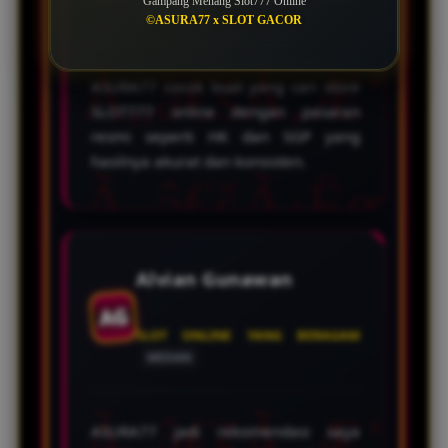
Gampang Menang Slot777 Online
BANDUNG
©ASURA77 x SLOT GACOR
ASURA77 cocok buat yang cari store
SLOT777 online dengan pasaran
resmi seperti HK dan SGP yang
hasilnya akurat dan konsisten.
Alvian Gunawan
AG
SLOT ONLINE YANG BERAGAM
MEDAN
ASURA77 jadi rekomendasi saya