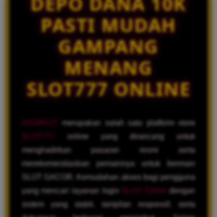
DEPO DANA 10K
PASTI MUDAH
GAMPANG
MENANG
SLOT777 ONLINE
ASURA77
merupakan salah satu platform store
SLOT777
online yang dirancang untuk
menghadirkan pasaran resmi serta
merekomendasikan pemainnya untuk bermain
SLOT GACOR. Kemudahan akses bagi pengguna
yang mencari layanan login
SLOT DANA
dengan
sistem yang stabil, tampilan responsif, serta
LOGIN
DAFTAR