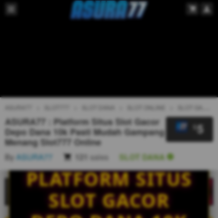
ASURA77
SLOT777
SLOT DANA
SLOT ONLINE
SLOT GACOR
ASURA77 : Platform Situs Slot Gacor
5
$
Depo Dana 10k Pasti Mudah Gampang
Menang Slot777 Online
ASURA77 :
By
ASURA77
121
sales
SLOT DANA
PLATFORM SITUS
LOGIN
DAFTAR
SLOT GACOR