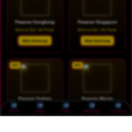
Pasaran Hongkong
Pasaran Singapore
Minimal Bet 100 Perak
Minimal Bet 100 Perak
Main Sekarang
Main Sekarang
HOT
HOT
Pasaran Sydney
Pasaran Macau
Minimal Bet 100 Perak
Minimal Bet 100 Perak
Promo
Login
Daftar
Whatsapp
Live Chat
Main Sekarang
Main Sekarang