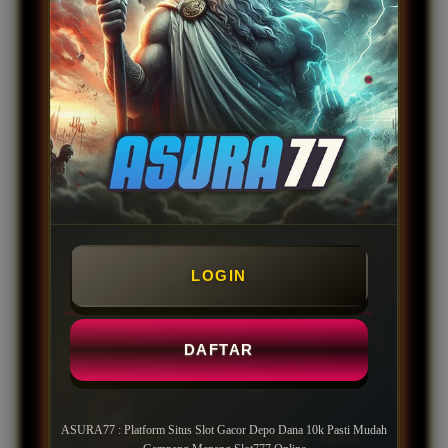
Valdino Herlambang
t
a
VH
i
SLOT777 RESMI TERPERCAYA
l
DENPASAR
s
Menurut saya ASURA77 termasuk
store SLOT777 online yang cukup
terpercaya karena menyediakan
pasaran resmi yang lengkap dan
mudah diakses kapan saja.
LOGIN
DAFTAR
Lisna Handayani
LH
ASURA77 : Platform Situs Slot Gacor Depo Dana 10k Pasti Mudah
MENYEDIAKAN PASARAN RESMI