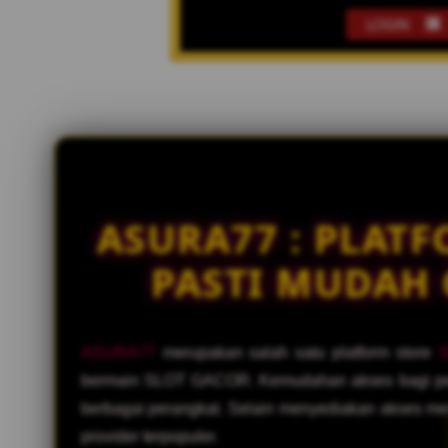
LOGIN
ASURA77 : PLAT
PASTI MUDAH
ASURA77
merupakan salah satu platform store
S
bermain SLOT GACOR. Kemudahan akses bagi pe
berbagai perangkat. Selain menyediakan akses 
provider terpopuler.