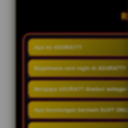
R
Apa itu ASURA77?
ASURA77 merupakan Platform situs slot ga
online sekarang!
Bagaimana cara login di ASURA77?
Untuk login di ASURA77, pemain cukup m
sudah terdaftar.
Mengapa ASURA77 disebut sebagai l
Karena ASURA77 menampilkan pilihan pas
preferensi dan jam buka pasaran yang ters
Apa keuntungan bermain SLOT ONL
Keuntungan utama bermain di ASURA77 ada