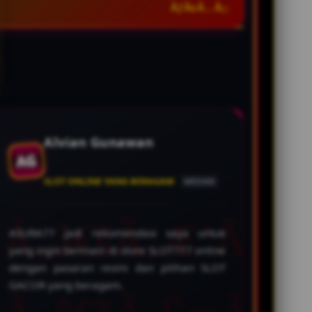
i rekomendasikan seperti SLOT GACOR, dan
Alvian Gunawan
AG
SLOT ONLINE YANG BERAGAM
MEDAN
ASURA77 jadi rekomendasi saya untuk
yang ingin bermain di store SLOT777 online
dengan pasaran resmi dan pilihan SLOT
GACOR yang beragam.