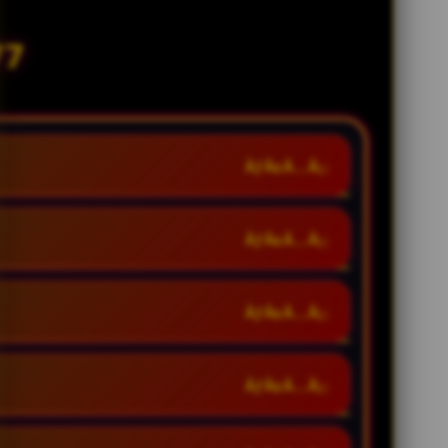
77
g setiap hari tanpa ribet. Daftar slot777
u memasukkan username dan password yang
ain bisa memilih jenis permainan sesuai
yang variatif, serta tampilan situs yang