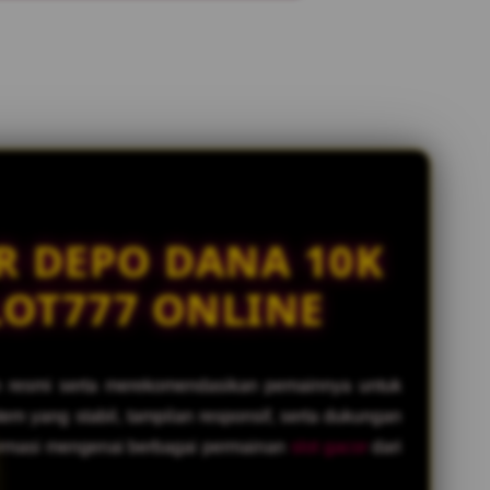
R DEPO DANA 10K
OT777 ONLINE
n resmi serta merekomendasikan pemainnya untuk
em yang stabil, tampilan responsif, serta dukungan
rmasi mengenai berbagai permainan
slot gacor
dari