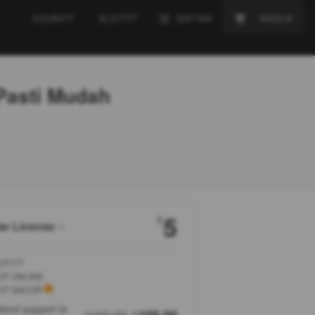
ASURA77
SLOT777
DAFTAR
MASUK
Pasti Mudah
5
$
ar License
88
lar License
$
SELECTED
luded:
OT777
luded:
A77 merupakan Platform situs slot
OT ONLINE
luded:
OT GACOR
r dengan deposit 10k via Dana. Nikmati
dahan menang setiap hari tanpa ribet.
tend support to
$
$