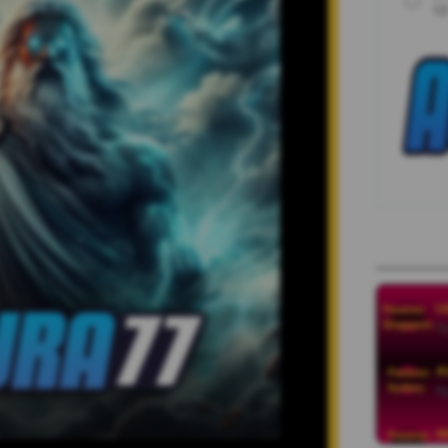
Dafta
12
View
license
details
V
Pasaran
Hongkong
R
L
Pasaran
Singapore
R
A
Pasaran
Sydney
R
H
Pasaran
Macau
R