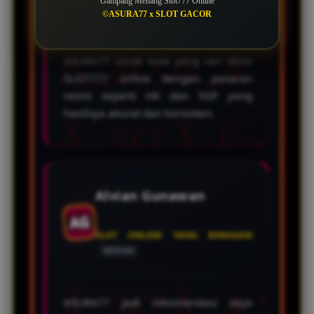
Gampang Menang Slot777 Online
BANDUNG
©ASURA77 x SLOT GACOR
ASURA77 cocok buat yang cari store
SLOT777 online dengan pasaran
resmi seperti HK dan SGP yang
hasilnya akurat dan konsisten.
Alvian Gunawan
AG
SLOT ONLINE YANG BERAGAM
MEDAN
ASURA77 jadi rekomendasi saya