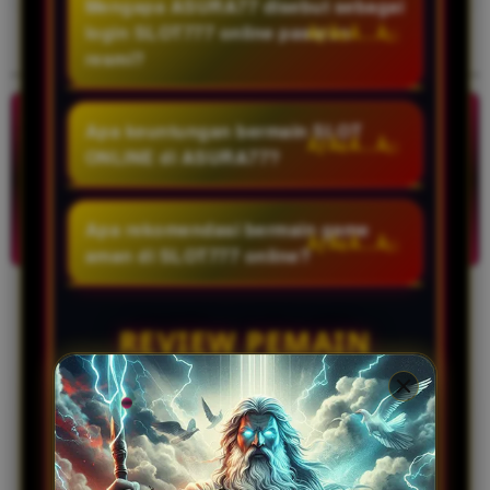
cukup membuka halaman utama
kemudahan
Mengapa ASURA77 disebut sebagai
slot777 online sekarang!
menang
Valdino Herlambang
resmi, memilih tombol login, lalu
login SLOT777 online pasaran
Pasaran
setiap hari
Hongkong
Rp 99.800.000
memasukkan username dan
resmi?
PEMENANG TERATAS
tanpa ribet.
password yang sudah terdaftar.
Daftar
Lisna Handayani
Karena ASURA77 menampilkan
Pasaran
slot777
Singapore
Rp 85.000.000
pilihan pasaran SLOT DANA yang
Apa keuntungan bermain SLOT
online
banyak dicari pemain, sehingga
ONLINE di ASURA77?
sekarang!
Alvian Gunawan
Pasaran
pemain bisa memilih jenis
Sydney
Rp 75.000.000
Keuntungan utama bermain di
permainan sesuai preferensi dan
V
ASURA77 adalah akses permainan
Apa rekomendasi bermain game
Hito Hutasuhut
jam buka pasaran yang tersedia.
i
Pasaran
yang praktis, pilihan game gacor
aman di SLOT777 online?
Macau
Rp 63.000.000
e
yang variatif, serta tampilan situs
w
Bermainlah dengan akun pribadi,
l
yang memudahkan pengguna baru
gunakan data login yang benar,
i
maupun pemain lama.
REVIEW PEMAIN
pahami permainan yang sudah di
c
ASURA77
e
rekomendasikan seperti SLOT
n
GACOR, dan tetapkan batas bermain
s
secara bijak agar pengalaman tetap
e
nyaman.
d
e