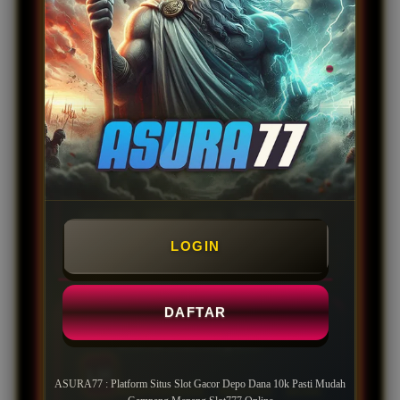
Valdino Herlambang
t
a
VH
i
SLOT777 RESMI TERPERCAYA
l
DENPASAR
s
Menurut saya ASURA77 termasuk
store SLOT777 online yang cukup
terpercaya karena menyediakan
pasaran resmi yang lengkap dan
mudah diakses kapan saja.
LOGIN
DAFTAR
Lisna Handayani
LH
ASURA77 : Platform Situs Slot Gacor Depo Dana 10k Pasti Mudah
MENYEDIAKAN PASARAN RESMI