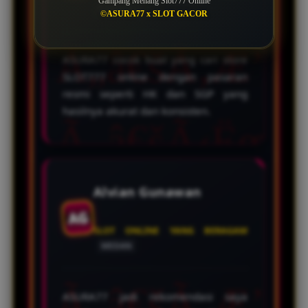
Gampang Menang Slot777 Online
BANDUNG
©ASURA77 x SLOT GACOR
ASURA77 cocok buat yang cari store
SLOT777 online dengan pasaran
resmi seperti HK dan SGP yang
hasilnya akurat dan konsisten.
Alvian Gunawan
AG
SLOT ONLINE YANG BERAGAM
MEDAN
ASURA77 jadi rekomendasi saya