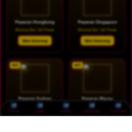
Pasaran Hongkong
Pasaran Singapore
Minimal Bet 100 Perak
Minimal Bet 100 Perak
Main Sekarang
Main Sekarang
HOT
HOT
Pasaran Sydney
Pasaran Macau
Minimal Bet 100 Perak
Minimal Bet 100 Perak
Promo
Login
Daftar
Whatsapp
Live Chat
Main Sekarang
Main Sekarang