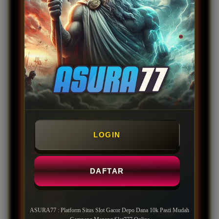
Valdino Herlambang
t
a
VH
i
SLOT777 RESMI TERPERCAYA
l
DENPASAR
s
Menurut saya ASURA77 termasuk
store SLOT777 online yang cukup
terpercaya karena menyediakan
pasaran resmi yang lengkap dan
mudah diakses kapan saja.
LOGIN
DAFTAR
Lisna Handayani
LH
ASURA77 : Platform Situs Slot Gacor Depo Dana 10k Pasti Mudah
MENYEDIAKAN PASARAN RESMI